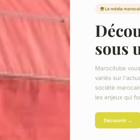
🌍 Le média maroca
Décou
sous 
Marocitube vous
variés sur l'actua
société marocai
les enjeux qui fo
Découvrir →