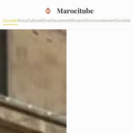
Marocitube
Accueil
Actu
Culture
Divertissement
Emploi
Environnement
Société