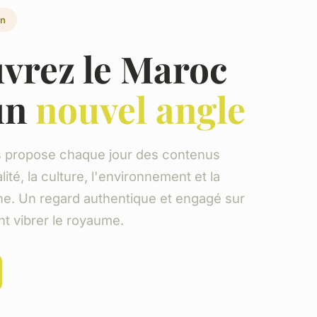
in
vrez le Maroc
un
nouvel angle
 propose chaque jour des contenus
lité, la culture, l'environnement et la
ne. Un regard authentique et engagé sur
nt vibrer le royaume.