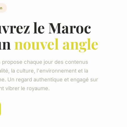
in
vrez le Maroc
un
nouvel angle
 propose chaque jour des contenus
lité, la culture, l'environnement et la
ne. Un regard authentique et engagé sur
nt vibrer le royaume.