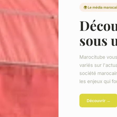
🌍 Le média maroca
Décou
sous 
Marocitube vous
variés sur l'actua
société marocai
les enjeux qui fo
Découvrir →