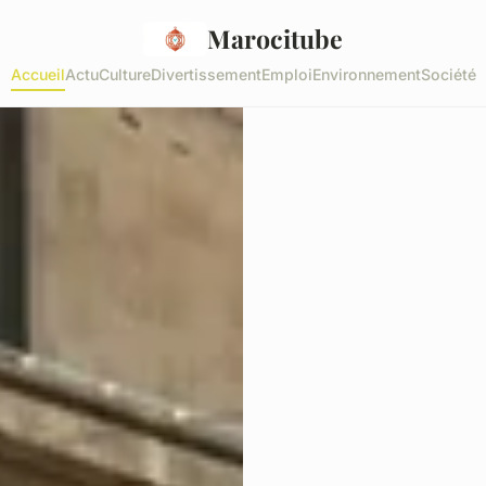
Marocitube
Accueil
Actu
Culture
Divertissement
Emploi
Environnement
Société